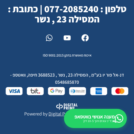
טלפון : 077-2085240 | כתובת :
המסילה 23 , נשר
איכות מאושרת בתקן ISO 9001:2015
דנ-אל פור יו בע"מ , המסילה 23 , נשר , 3688523 חיפה, וואטספ -
0548685870
Powered by
Digital Prime
Monetization LTD
מענה אנושי בווטסאפ
בד״כ עונים תוך 5–10 דק׳