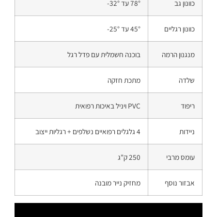
כוונון גב
78° עד ‎-32°
כוונון רגליים
45° עד ‎-25°
מנגנון הרמה
בוכנה חשמלית עם פדל רגל
שלדה
מתכת חזקה
ריפוד
PVC ויניל באיכות רפואית
ניידות
4 גלגלים רפואיים נשלפים + רגליות ייצוב
עומס מרבי
250 ק"ג
אבזור נוסף
מחזיק נייר מובנה