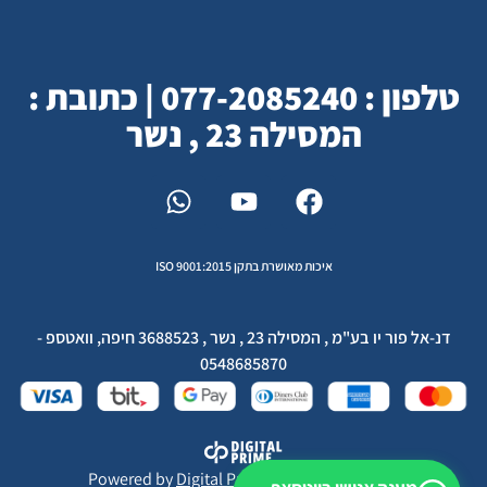
טלפון : 077-2085240 | כתובת :
המסילה 23 , נשר
איכות מאושרת בתקן ISO 9001:2015
דנ-אל פור יו בע"מ , המסילה 23 , נשר , 3688523 חיפה, וואטספ -
0548685870
Powered by
Digital Prime
Monetization LTD