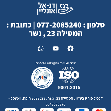
טלפון : 077-2085240 | כתובת :
המסילה 23 , נשר
איכות מאושרת בתקן ISO 9001:2015
דנ-אל פור יו בע"מ , המסילה 23 , נשר , 3688523 חיפה, וואטספ -
0548685870