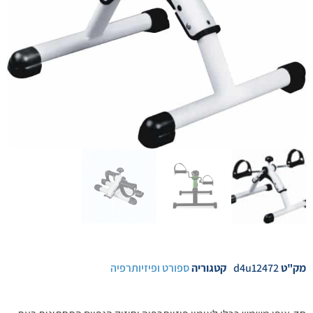
מק"ט
d4u12472
קטגוריה
ספורט ופיזיותרפיה