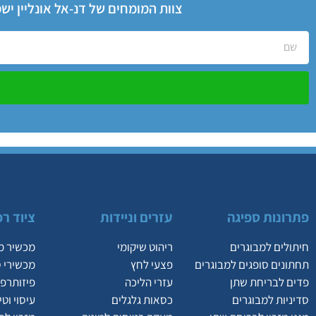
צוות המומחים של דנ-אל אונליין י
פתרונות ספיגה
עזרים וניידות
ציוד רפ
חיתולים למבוגרים
ריהוט שיקומי
מכשיר מ
תחתונים סופגים למבוגרים
פצעי לחץ
מכשירי 
פדים לבריחת שתן
עזרי הליכה
פיזותרפי
סדיניות למבוגרים
כסאות גלגלים
עיסוי וט