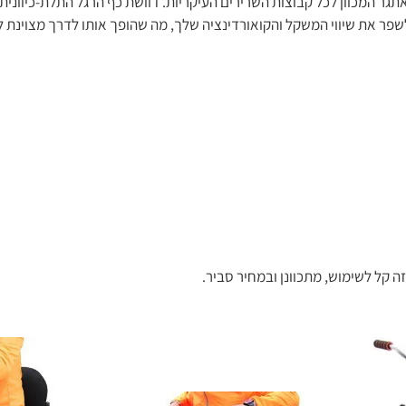
תגר המכוון לכל קבוצות השרירים העיקריות. דוושת כף הרגל התלת-כיווני
ם לשפר את שיווי המשקל והקואורדינציה שלך, מה שהופך אותו לדרך מצוינת
 קל לשימוש, מתכוונן ובמחיר סביר.