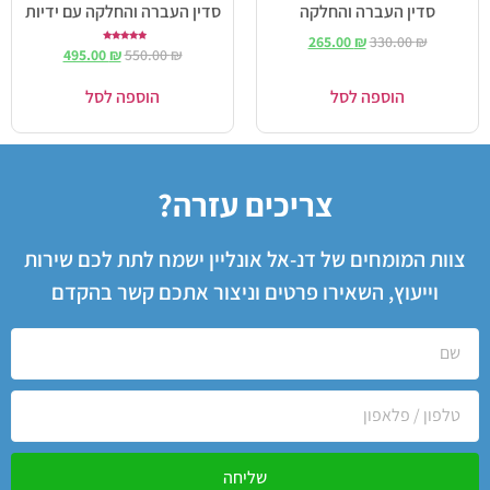
סדין העברה והחלקה
סדין העברה והחלקה עם ידיות
265.00
₪
330.00
₪
דורג
495.00
₪
550.00
₪
5.00
מתוך 5
הוספה לסל
הוספה לסל
צריכים עזרה?
צוות המומחים של דנ-אל אונליין ישמח לתת לכם שירות
וייעוץ, השאירו פרטים וניצור אתכם קשר בהקדם
שליחה