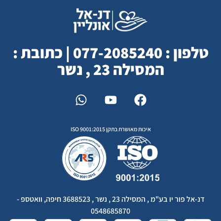
טלפון : 077-2085240 | כתובת :
המסילה 23 , נשר
איכות מאושרת בתקן ISO 9001:2015
דנ-אל פור יו בע"מ , המסילה 23 , נשר , 3688523 חיפה, וואטספ -
0548685870