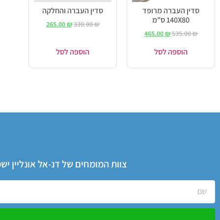
סדין העברה מרופד
סדין העברה והחלקה
140X80 ס"מ
265.00
₪
330.00
₪
465.00
₪
535.00
₪
הוספה לסל
הוספה לסל
צוות המומחים של דנ-אל אונליין י