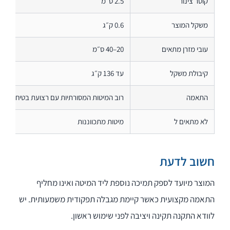
קוטר צינור
2.5 ס״מ
משקל המוצר
0.6 ק״ג
עובי מזרן מתאים
20–40 ס״מ
קיבולת משקל
עד 136 ק״ג
התאמה
רוב המיטות המסורתיות עם רצועת בטיחות
לא מתאים ל
מיטות מתכווננות
חשוב לדעת
המוצר מיועד לספק תמיכה נוספת ליד המיטה ואינו מחליף
התאמה מקצועית כאשר קיימת מגבלה תפקודית משמעותית. יש
לוודא התקנה תקינה ויציבה לפני שימוש ראשון.