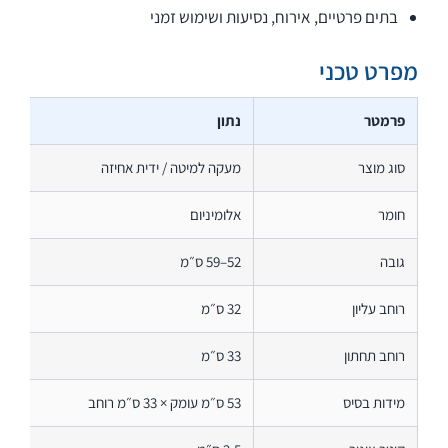
בתים פרטיים, אירוח, נסיעות ושימוש זמני
מפרט טכני
פרמטר
נתון
סוג מוצר
מעקה למיטה / ידית אחיזה
חומר
אלומיניום
גובה
52–59 ס״מ
רוחב עליון
32 ס״מ
רוחב תחתון
33 ס״מ
מידות בסיס
53 ס״מ עומק × 33 ס״מ רוחב