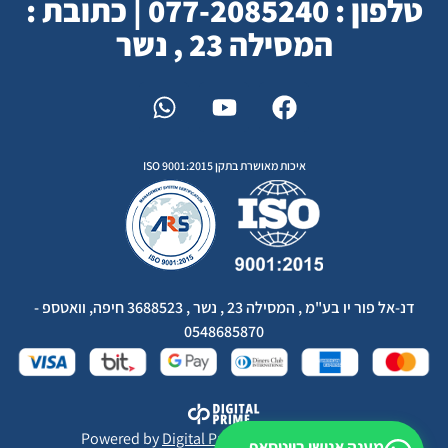
טלפון : 077-2085240 | כתובת :
המסילה 23 , נשר
איכות מאושרת בתקן ISO 9001:2015
דנ-אל פור יו בע"מ , המסילה 23 , נשר , 3688523 חיפה, וואטספ -
0548685870
Powered by
Digital Prime
Monetization LTD
מענה אנושי בווטסאפ