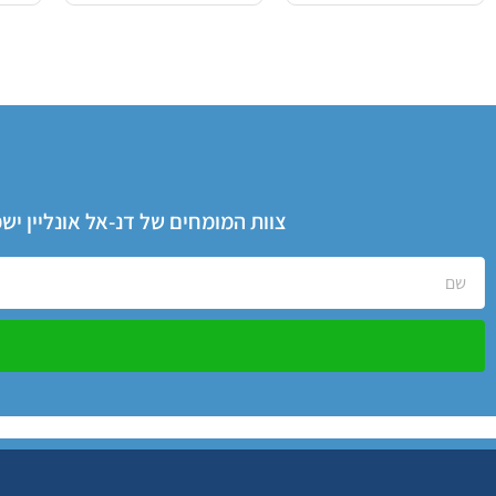
צוות המומחים של דנ-אל אונליין י