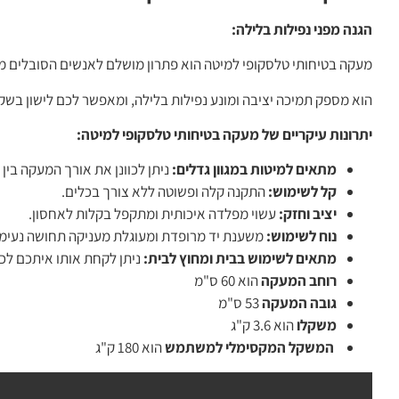
הגנה מפני נפילות בלילה:
מעקה בטיחותי טלסקופי למיטה הוא פתרון מושלם לאנשים הסובלים מק
הוא מספק תמיכה יציבה ומונע נפילות בלילה, ומאפשר לכם לישון בשקט
יתרונות עיקריים של מעקה בטיחותי טלסקופי למיטה:
מתאים למיטות במגוון גדלים:
ניתן לכוונן את אורך המעקה בין 49 ל-69 ס"מ, כך שיתאים לרוב המיטות.
קל לשימוש:
התקנה קלה ופשוטה ללא צורך בכלים.
יציב וחזק:
עשוי מפלדה איכותית ומתקפל בקלות לאחסון.
נוח לשימוש:
משענת יד מרופדת ומעוגלת מעניקה תחושה נעימה
מתאים לשימוש בבית ומחוץ לבית:
ניתן לקחת אותו איתכם לכ
רוחב המעקה
הוא 60 ס"מ
גובה המעקה
53 ס"מ
משקלו
הוא 3.6 ק"ג
המשקל המקסימלי למשתמש
הוא 180 ק"ג