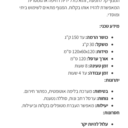
המנוף קל לתפעול, והוא כולל ידית דחיפה ארגומטרית
המאפשרת להזיז אותו בקלות. המנוף מתאים לשימוש ביתי
ומוסדי.
מידע טכני:
כושר הרמה:
עד 150 ק"ג
משקל:
30 ק"ג
מידות:
120x60x120 ס"מ
אורך ערסל:
120 ס"מ
זמן טעינה:
8 שעות
זמן עבודה:
עד 4 שעות
יתרונות:
בטיחות:
מערכת בלימה אוטומטית, כפתור חירום.
נוחות:
ערסל רחב ונוח, סוללה נטענת.
יעילות:
מאפשר העברת מטופלים בקלות וביעילות.
חסרונות:
עלול להיות יקר