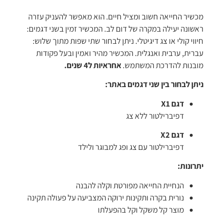
מכשיר החייאה חשוב ומציל חיים. הוא מאפשר להעניק עזרה
ראשונה יעילה במקרה של דום לב. המכשיר זמין בשני דגמים:
חיווי קולי או צג דיגיטלי. ניתן לבחור שתי שפות מתוך שלוש:
עברית, ערבית ואנגלית. המכשיר מהיר ואמין ובעל פקודות
מובנות להדרכת המשתמש.
אחראיות ל4 שנים.
ניתן לבחור בין שני דגמים באתר:
דגם X1
דפיברילטור ללא צג
דגם X2
דפיברילטור עם צג ופג למבוגר ולילד
יתרונות:
הנחיית החייאה מפורטת וקלה להבנה
נורית בקרה ותקינות ירוקה המצביעה על פעולה תקינה
מוצר קל משקל וקל בהפעלתו