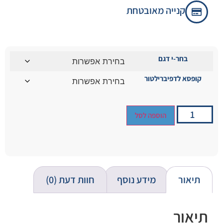
קנייה מאובטחת
בחר-י דגם
קופסא לדפיברילטור
הוספה לסל
תיאור
מידע נוסף
חוות דעת (0)
תיאור