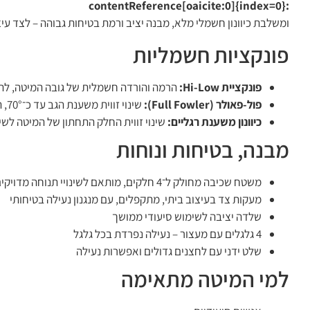
:contentReference[oaicite:0]{index=0}
ומשלבת כיוונון חשמלי מלא, מבנה יציב ורמת בטיחות גבוהה – לצד עי
פונקציות חשמליות
פונקציית Hi-Low:
הרמה והורדה חשמלית של גובה המיטה, להק
פול-פאולר (Full Fowler):
שינוי זווית משענת הגב עד כ־70°, המסייע בנשימה, אכילה, קריאה והפחתת עומסים בגב.
כיוונון משענת רגליים:
שינוי זווית החלק התחתון של המיטה לשי
מבנה, בטיחות ונוחות
משטח שכיבה מחולק ל־4 חלקים, מותאם לשינויי תנוחה מדויקים
מעקות צד בעיצוב ביתי, מתקפלים, עם מנגנון נעילה בטיחותי
שלדה יציבה לשימוש סיעודי ממושך
4 גלגלים עם מעצור – נעילה נפרדת בכל גלגל
שלט ידני עם לחצנים גדולים ואפשרות נעילה
למי המיטה מתאימה