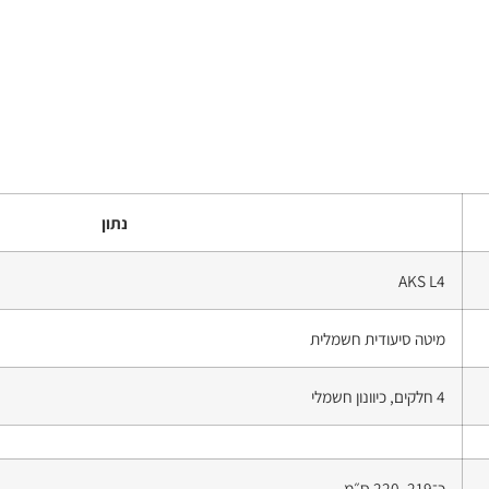
נתון
AKS L4
מיטה סיעודית חשמלית
4 חלקים, כיוונון חשמלי
כ־219–220 ס״מ