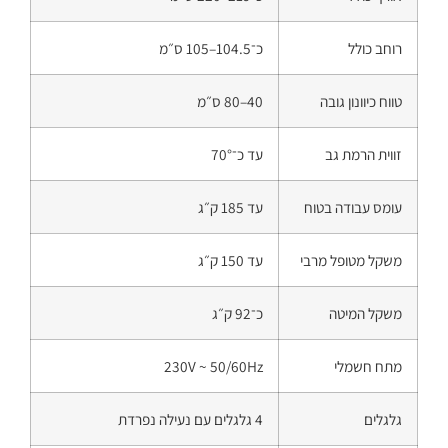
רוחב כולל
כ־104.5–105 ס״מ
טווח כיוונון גובה
40–80 ס״מ
זווית הרמת גב
עד כ־70°
עומס עבודה בטוח
עד 185 ק״ג
משקל מטופל מרבי
עד 150 ק״ג
משקל המיטה
כ־92 ק״ג
מתח חשמלי
230V ~ 50/60Hz
גלגלים
4 גלגלים עם נעילה נפרדת