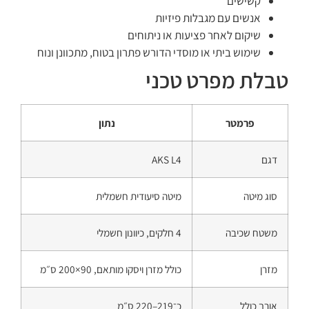
קשישים
אנשים עם מגבלות פיזיות
שיקום לאחר פציעות או ניתוחים
שימוש ביתי או מוסדי הדורש פתרון בטוח, מתכוונן ונוח
טבלת מפרט טכני
פרמטר
נתון
דגם
AKS L4
סוג מיטה
מיטה סיעודית חשמלית
משטח שכיבה
4 חלקים, כיוונון חשמלי
מזרן
כולל מזרן ויסקו מותאם, 90×200 ס״מ
אורך כולל
כ־219–220 ס״מ