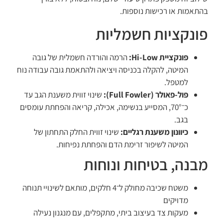
בהתאמות או רכישות נוספות.
פונקציות חשמליות
פונקציית Hi-Low:
הרמה והורדה חשמלית של גובה
המיטה, להקלה בכניסה ויציאה ולהתאמת גובה עבודה נוח
למטפל.
פול-פאולר (Full Fowler):
שינוי זווית משענת הגב עד
כ־70°, המסייע בנשימה, אכילה, קריאה והפחתת עומסים
בגב.
כיוונון משענת רגליים:
שינוי זווית החלק התחתון של
המיטה לשיפור זרימת הדם והפחתת נפיחות.
מבנה, בטיחות ונוחות
משטח שכיבה מחולק ל־4 חלקים, מותאם לשינויי תנוחה
מדויקים
מעקות צד בעיצוב ביתי, מתקפלים, עם מנגנון נעילה