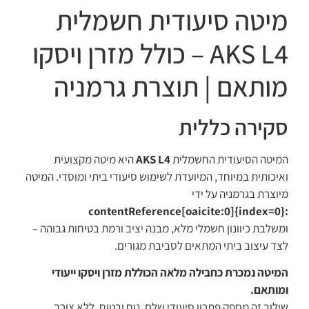
מיטה סיעודית חשמלית
AKS L4 – כולל מזרן ויסקו
מותאם | תוצרת גרמניה
סקירה כללית
המיטה הסיעודית החשמלית
AKS L4
היא מיטה מקצועית
ואיכותית במיוחד, המיועדת לשימוש סיעודי ביתי ומוסדי. המיטה
מיוצרת בגרמניה על ידי
:contentReference[oaicite:0]{index=0}
ומשלבת כיוונון חשמלי מלא, מבנה יציב ורמת בטיחות גבוהה –
לצד עיצוב ביתי המתאים לסביבת מגורים.
המיטה נמכרת כחבילה מלאה הכוללת מזרן ויסקו ייעודי
ומותאם.
שילוב זה מספק פתרון סיעודי שלם, נוח ובטוח, ללא צורך