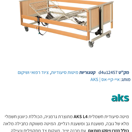
מק"ט
d4u12457
קטגוריות
מיטות סיעודיות
,
ציוד רפואי ושיקום
מותג:
איי-קיי-אס | AKS
מיטה סיעודית חשמלית
AKS L4
מתוצרת גרמניה, הכוללת כיוונון חשמלי
מלא של גובה, משענת גב ומשענת רגליים. המיטה משווקת כחבילה מלאה
כולל מזרן ויסקו מותאם
, עם מבנה יציב, מעקות צד מתקפלים ונעילה