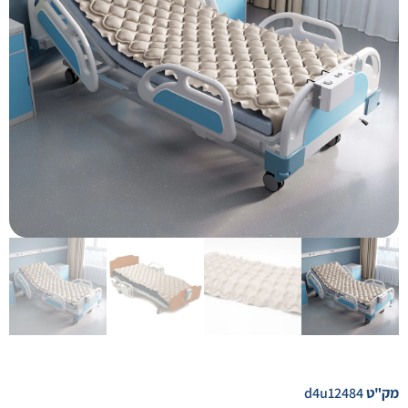
מק"ט
d4u12484