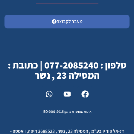
מעבר לקבוצה
טלפון : 077-2085240 | כתובת :
המסילה 23 , נשר
איכות מאושרת בתקן ISO 9001:2015
דנ-אל פור יו בע"מ , המסילה 23 , נשר , 3688523 חיפה, וואטספ -