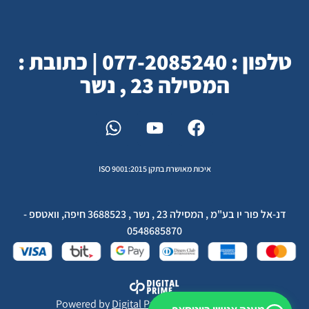
טלפון : 077-2085240 | כתובת :
המסילה 23 , נשר
איכות מאושרת בתקן ISO 9001:2015
דנ-אל פור יו בע"מ , המסילה 23 , נשר , 3688523 חיפה, וואטספ -
0548685870
Powered by
Digital Prime
Monetization LTD