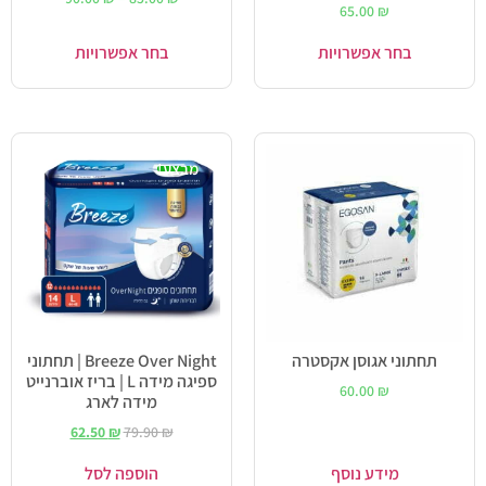
דורג
65.00
₪
5.00
מתוך 5
בחר אפשרויות
בחר אפשרויות
מבצע!
תחתוני אגוסן אקסטרה
Breeze Over Night | תחתוני
ספיגה מידה L | בריז אוברנייט
60.00
₪
מידה לארג
62.50
₪
79.90
₪
מידע נוסף
הוספה לסל