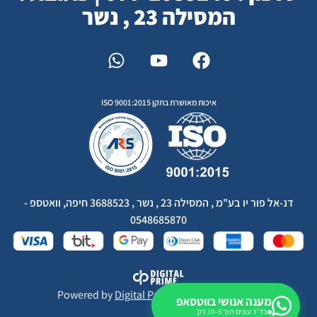
המסילה 23 , נשר
איכות מאושרת בתקן ISO 9001:2015
דנ-אל פור יו בע"מ , המסילה 23 , נשר , 3688523 חיפה, וואטספ -
0548685870
Powered by
Digital Prime
Monetization LTD
מענה אנושי בווטסאפ
בד״כ עונים תוך 5–10 דק׳