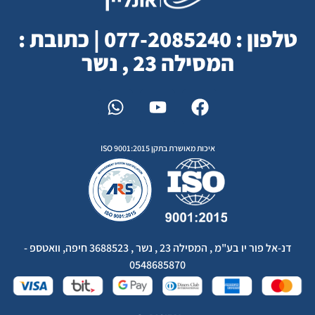
טלפון : 077-2085240 | כתובת :
המסילה 23 , נשר
איכות מאושרת בתקן ISO 9001:2015
דנ-אל פור יו בע"מ , המסילה 23 , נשר , 3688523 חיפה, וואטספ -
0548685870