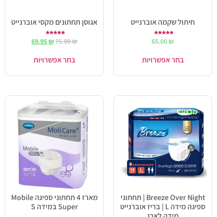
חיתול שקמה אוברנייט
אגוסן תחתונים מקסי אוברנייט
דורג
דורג
69.95
₪
75.00
₪
65.00
₪
5.00
5.00
מתוך 5
מתוך 5
בחר אפשרויות
בחר אפשרויות
מבצע!
Breeze Over Night | תחתוני
מארז 4 תחתוני ספיגה Mobile
ספיגה מידה L | בריז אוברנייט
Super במידה S
מידה לארג