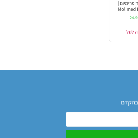
 פרימיום |
Molimed
24.
ה לסל
 בהקדם