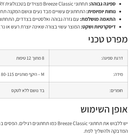
ספיגה גבוהה:
תחתוני Breeze Classic מצוידים בטכנולוגית SUPER DRY המתקדמת, המאפשרת ספיגה מהירה ויעילה של נוזלים ושמירה על תחושת יובש לאורך זמן.
נוחות יומיומית:
התחתונים עשויים מבד נעים ונושם המקנה תחושת 
התאמה מושלמת:
עם גזרה גבוהה ואלסטיים בצדדים, התחתונ
דיסקרטיות ושקט:
המוצר עשוי בצורה שאינה יוצרת רעש או נרא
מפרט טכני
דרגת ספיגה:
8 מתוך 12 טיפות
מידה:
M – היקף מותניים 80-115 ס"מ, מידת מכנסיים 36-44
חומרים:
בד נושם ללא לטקס
אופן השימוש
יש ללבוש את תחתוני Breeze Classic כ
המדבקה ולהשליך לפח.