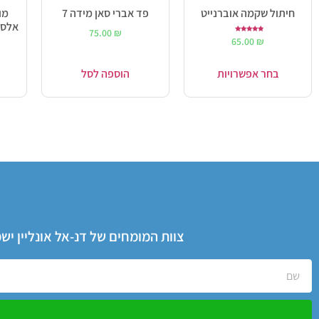
חיתול שקמה אוברנייט
פד אברי סאן מידה 7
מו
אלסטי | 4 יחי
75.00
₪
דורג
65.00
₪
5.00
מתוך 5
בחר אפשרויות
הוספה לסל
צוות המומחים של דנ-אל אונליין י