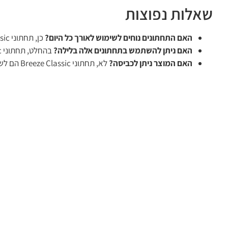
שאלות נפוצות
האם התחתונים נוחים לשימוש לאורך כל היום?
כן, תחתוני Breeze Classic עשויים מחומרים נושמים ומעניקים נוחות מרבית.
האם ניתן להשתמש בתחתונים אלה בלילה?
בהחלט, תחתוני Breeze Classic מתאימים לשימוש גם במהלך הלילה, הודות ליכולת הספיגה הגבוהה וההגנה מנזילות.
האם המוצר ניתן לכביסה?
לא, תחתוני Breeze Classic הם לשימוש חד פעמי ואינם ניתנים לכביסה.