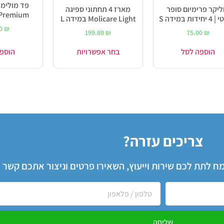
פד מולימד
ליקר פרימיום סופר
מארז 4 תחתוני ספיגה
 Premium
דות במידה S
Molicare Light במידה L
90
₪
199.80
₪
75.00
₪
הוספה לסל
בחר אפשרויות
הוספ
צריכים עזרה?
שמח לתת לכם שירות וייעוץ, השאירו פרטים וניצור אתכם קשר
שליחה