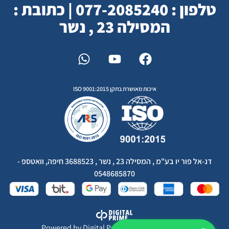
טלפון : 077-2085240 | כתובת :
המסילה 23 , נשר
איכות מאושרת בתקן ISO 9001:2015
דנ-אל פור יו בע"מ , המסילה 23 , נשר , 3688523 חיפה, וואטספ -
0548685870
Powered by
Digital Prime
Monetization LTD