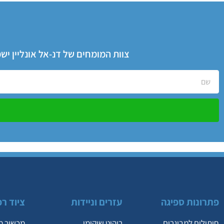
צוות המומחים של דנ-אל אונליין י
פתרונות ספיגה
עזרים וניידות
ציוד רפ
חיתולים למבוגרים
ריהוט שיקומי
מכשיר מ