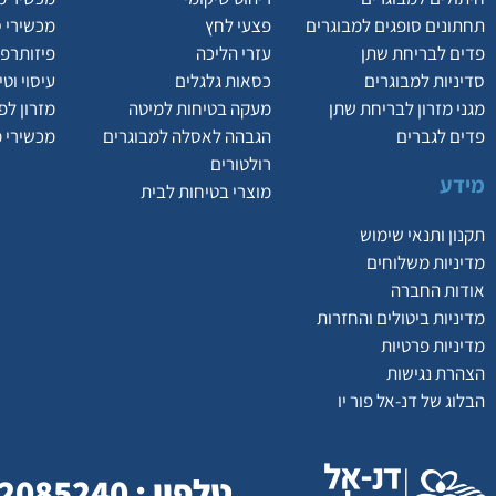
תחתונים סופגים למבוגרים
פצעי לחץ
מכשירי 
פדים לבריחת שתן
עזרי הליכה
פיזותרפי
סדיניות למבוגרים
כסאות גלגלים
עיסוי וט
מגני מזרון לבריחת שתן
מעקה בטיחות למיטה
מזרון לפ
פדים לגברים
הגבהה לאסלה למבוגרים
מכשירי 
רולטורים
מידע
מוצרי בטיחות לבית
תקנון ותנאי שימוש
מדיניות משלוחים
אודות החברה
מדיניות ביטולים והחזרות
מדיניות פרטיות
הצהרת נגישות
הבלוג של דנ-אל פור יו
טלפון : 077-2085240 | כתובת : המסילה 23 , נשר