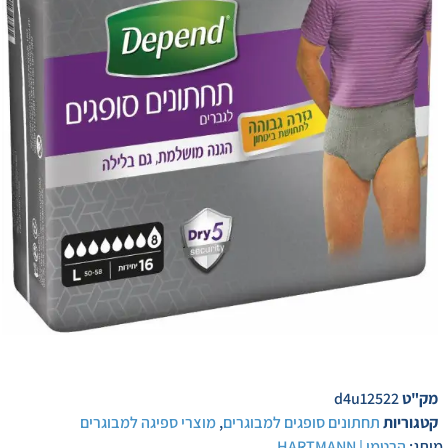
מק"ט
d4u12522
קטגוריות
תחתונים סופגים למבוגרים
,
מוצרי ספיגה למבוגרים
מותג:
הרטמן | HARTMANN