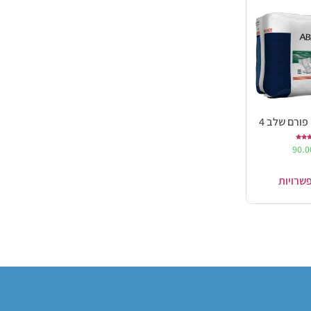
פורם שלב 4
ורג
90.
5.0
ך 5
שרויות