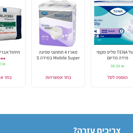
חיתול TENA סליפ מקסי
מארז 4 תחתוני ספיגה
חיתול אברי 
מידה מדיום
Mobile Super במידה S
ד
00
₪
0
99.50
₪
מתו
הוספה לסל
בחר אפשרויות
בחר אפ
צריכים עזרה?