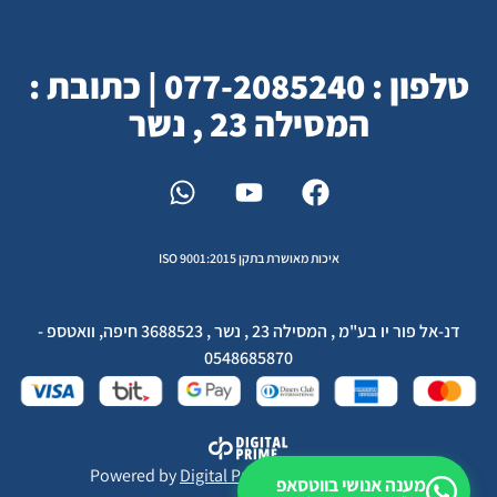
טלפון : 077-2085240 | כתובת :
המסילה 23 , נשר
איכות מאושרת בתקן ISO 9001:2015
דנ-אל פור יו בע"מ , המסילה 23 , נשר , 3688523 חיפה, וואטספ -
0548685870
Powered by
Digital Prime
Monetization LTD
מענה אנושי בווטסאפ