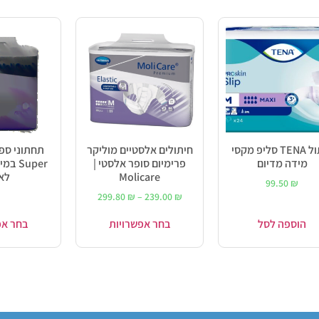
חיתול TENA סליפ מקסי
חיתולים אלסטיים מוליקר
מידה מדיום
פרימיום סופר אלסטי |
Super
Molicare
לא
99.50
₪
299.80
₪
–
239.00
₪
הוספה לסל
בחר אפשרויות
בחר אפ