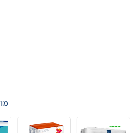
מוצ
מבצע!