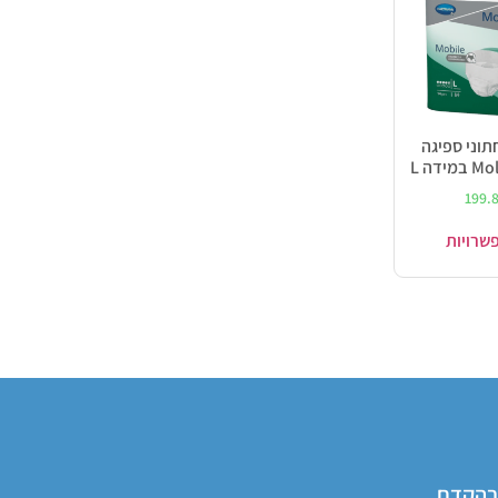
 4 תחתוני ספיגה
ידה L
199.
שרויות
 בהקדם