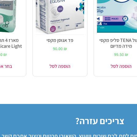
חיתול TENA סליפ מקסי
פד אגוסן מקסי
מארז
מידה מדיום
Molicare Light במ
90.00
₪
80
₪
99.50
₪
הוספה לסל
הוספה לסל
בחר אפ
צריכים עזרה?
שמח לתת לכם שירות וייעוץ, השאירו פרטים וניצור אתכם קשר