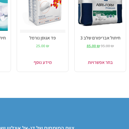
חיתול אבריפורם שלב 3
פד אגוסן נורמל
25.00
₪
85.00
₪
95.00
₪
בחר אפשרויות
מידע נוסף
צוות המומחים של דנ-אל אונליין י