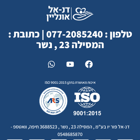
טלפון : 077-2085240 | כתובת :
המסילה 23 , נשר
איכות מאושרת בתקן ISO 9001:2015
דנ-אל פור יו בע"מ , המסילה 23 , נשר , 3688523 חיפה, וואטספ -
0548685870