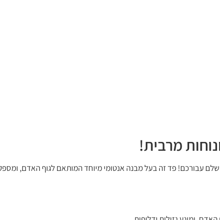
יל ונוח? פד אבריסאן מידה 3 הוא הפתרון המושלם עבורכם! פד זה בעל מבנה אנטומי מיוחד המותאם לגוף
אדם, ומונע נזילות ודליפות.