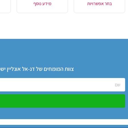
בחר אפשרויות
מידע נוסף
צוות המומחים של דנ-אל אונליין י