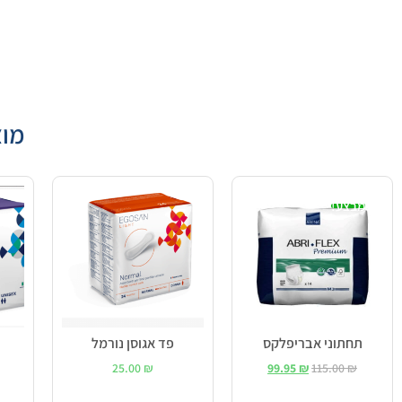
מוצ
מבצע!
תחתוני אבריפלקס
פד אגוסן נורמל
25.00
₪
99.95
₪
115.00
₪