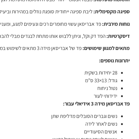
ספיגה מקסימלית:
ליבת ספיגה ייחודית סופגת נוזלים במהירות וביעיל
נוחות מירבית:
פד אבריסאן עשוי מחומרים רכים ונעימים למגע, ומעני
דיסקרטיות:
הפד דק וקל, וניתן ללבוש אותו מתחת לבגדים מבלי להבחי
מתאים למגוון שימושים:
פד של אבריסאן מידה 3 מתאים לשימוש במקרים של דליפת שתן קלה עד בינונית, וכן לנשים לאחר לידה הסובלות מדימום.
יתרונות נוספים:
28 יחידות בשקית
גודל: 13×33 ס”מ
נטול ניחוח
ידידותי לעור
פד אבריסאן מידה 3 אידיאלי עבור:
נשים וגברים הסובלים מדליפת שתן
נשים לאחר לידה
אנשים הסיעודיים