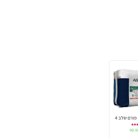
פורם שלב 4
ורג
90.
5.0
ך 5