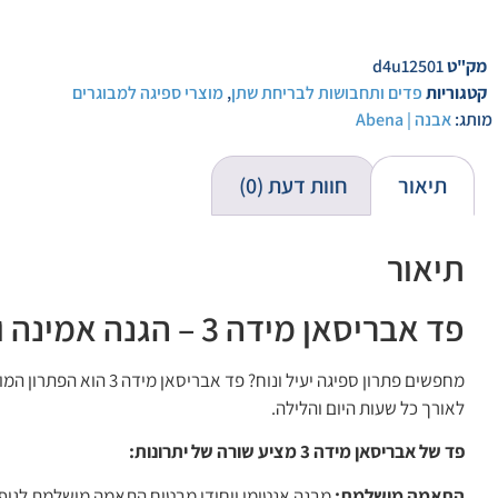
מק"ט
d4u12501
קטגוריות
פדים ותחבושות לבריחת שתן
,
מוצרי ספיגה למבוגרים
מותג:
אבנה | Abena
תיאור
חוות דעת (0)
תיאור
פד אבריסאן מידה 3 – הגנה אמינה ונוחות מרבית!
מחפשים פתרון ספיגה יע
לאורך כל שעות היום והלילה.
פד של אבריסאן מידה 3 מציע שורה של יתרונות:
התאמה מושלמת:
מבנה אנטומי ייחודי מבטיח התאמה מושלמת לגוף ה