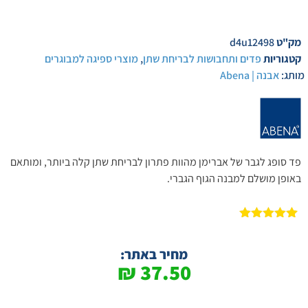
מק"ט
d4u12498
קטגוריות
פדים ותחבושות לבריחת שתן
,
מוצרי ספיגה למבוגרים
מותג:
אבנה | Abena
פד סופג לגבר של אברימן מהוות פתרון לבריחת שתן קלה ביותר, ומותאם
באופן מושלם למבנה הגוף הגברי.
2
מדורגים
5.00
מתוך 5
מבוסס על
מחיר באתר:
דירוגים של
₪
37.50
לקוחות