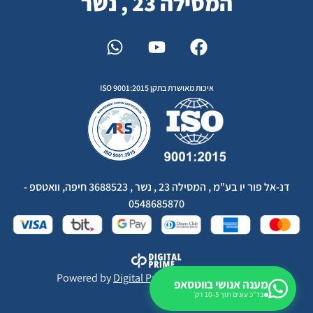
המסילה 23 , נשר
איכות מאושרת בתקן ISO 9001:2015
דנ-אל פור יו בע"מ , המסילה 23 , נשר , 3688523 חיפה, וואטספ -
0548685870
Powered by
Digital Prime
Monetization LTD
מענה אנושי בווטסאפ
בד״כ עונים תוך 5–10 דק׳