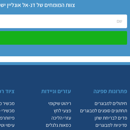
צוות המומחים של דנ-אל אונליין י
פתרונות ספיגה
עזרים וניידות
ציוד רפ
חיתולים למבוגרים
ריהוט שיקומי
מכשיר מ
תחתונים סופגים למבוגרים
פצעי לחץ
מכשירי 
פדים לבריחת שתן
עזרי הליכה
פיזותרפי
סדיניות למבוגרים
כסאות גלגלים
עיסוי וט