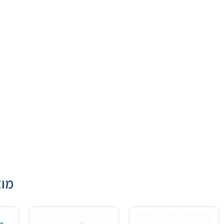
מוצ
מ