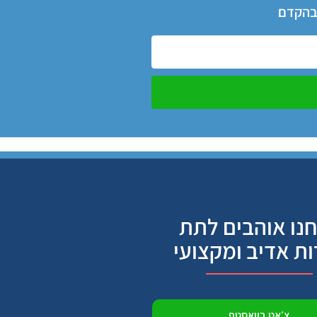
 בהקדם
נו אוהבים לתת
ות אדיב ומקצועי
צ׳אט בוואסטפ