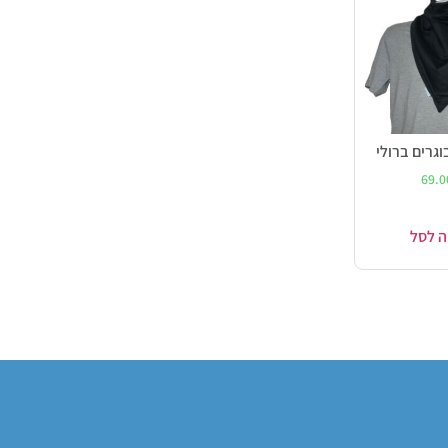
גרים ברולי
69.
ה לסל