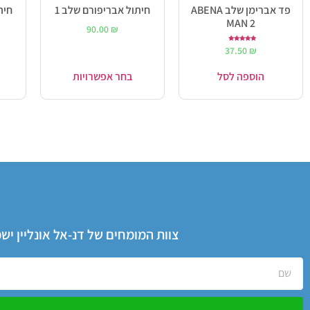
פד אברימן שלב ABENA
חיתול אבריפורם שלב 1
חית
MAN 2
₪
90.00
₪
דורג
37.50
₪
5.00
מתוך 5
הוספה לסל
בחר אפשרויות
צוות המומחים של דנ-אל אונליין י