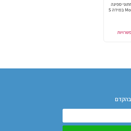
 4 תחתוני ספיגה
דה S
שרויות
 בהקדם