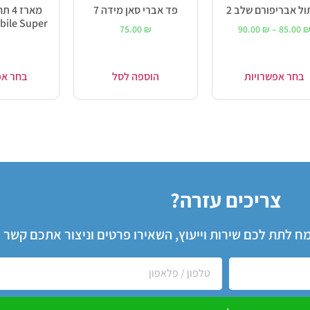
ול אבריפורם שלב 2
פד אברי סאן מידה 7
מארז
Mobile Super במי
75.00
₪
90.00
₪
–
85.00
בחר אפשרויות
הוספה לסל
בחר אפ
צריכים עזרה?
שמח לתת לכם שירות וייעוץ, השאירו פרטים וניצור אתכם קשר