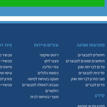
פתרונות ספיגה
עזרים וניידות
ציוד רפ
חיתולים למבוגרים
ריהוט שיקומי
מכשיר מ
תחתונים סופגים למבוגרים
פצעי לחץ
מכשירי 
פדים לבריחת שתן
עזרי הליכה
פיזותרפי
סדיניות למבוגרים
כסאות גלגלים
עיסוי וט
מגני מזרון לבריחת שתן
מעקה בטיחות למיטה
מזרון לפ
פדים לגברים
הגבהה לאסלה למבוגרים
מכשירי 
רולטורים
מידע
מוצרי בטיחות לבית
תקנון ותנאי שימוש