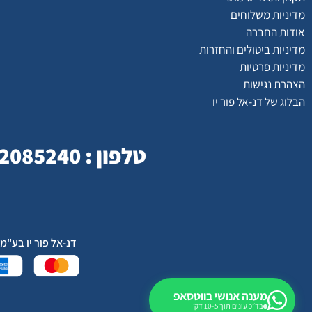
מדיניות משלוחים
אודות החברה
מדיניות ביטולים והחזרות
מדיניות פרטיות
הצהרת נגישות
הבלוג של דנ-אל פור יו
טלפון : 077-2085240 | כתובת : המסילה 23 , נשר
דנ-אל פור יו בע"מ , המסילה 23 , נשר , 3688523 
מענה אנושי בווטסאפ
בד״כ עונים תוך 5–10 דק׳