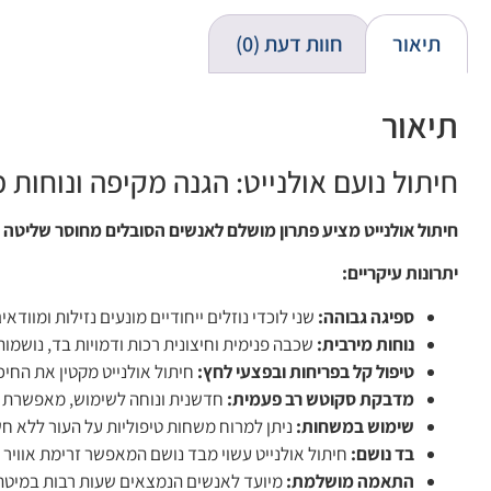
תיאור
חוות דעת (0)
תיאור
חיתול נועם אולנייט: הגנה מקיפה ונוחות
חיתול אולנייט מציע פתרון מושלם לאנשים הסובלים מחוסר שליטה על
יתרונות עיקריים:
ספיגה גבוהה:
שני לוכדי נוזלים ייחודיים מונעים נזילות ומוודאי
נוחות מירבית:
שכבה פנימית וחיצונית רכות ודמויות בד, נושמות 
טיפול קל בפריחות ובפצעי לחץ:
חיתול אולנייט מקטין את החיכו
מדבקת סקוטש רב פעמית:
חדשנית ונוחה לשימוש, מאפשרת סג
שימוש במשחות:
ניתן למרוח משחות טיפוליות על העור ללא ח
בד נושם:
חיתול אולנייט עשוי מבד נושם המאפשר זרימת אוויר ו
התאמה מושלמת:
מיועד לאנשים הנמצאים שעות רבות במיטה א