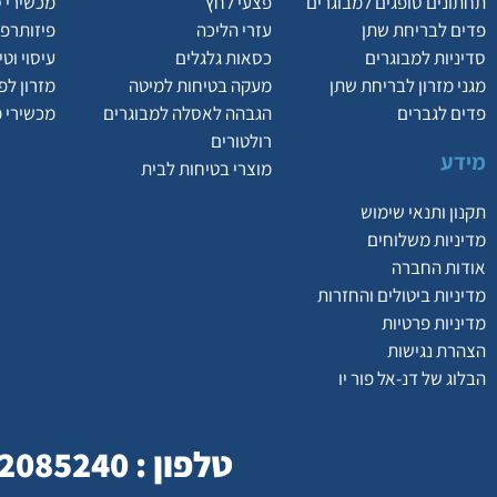
תחתונים סופגים למבוגרים
פצעי לחץ
מכשירי 
פדים לבריחת שתן
עזרי הליכה
פיזותרפי
סדיניות למבוגרים
כסאות גלגלים
עיסוי וט
מגני מזרון לבריחת שתן
מעקה בטיחות למיטה
מזרון לפ
פדים לגברים
הגבהה לאסלה למבוגרים
מכשירי 
רולטורים
מידע
מוצרי בטיחות לבית
תקנון ותנאי שימוש
מדיניות משלוחים
אודות החברה
מדיניות ביטולים והחזרות
מדיניות פרטיות
הצהרת נגישות
הבלוג של דנ-אל פור יו
טלפון : 077-2085240 | כתובת : המסילה 23 , נשר