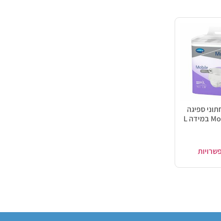
 4 תחתוני ספיגה
דה L
שרויות