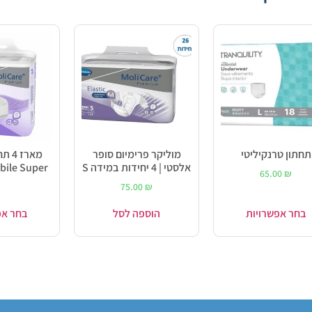
תחתון טרנקיליטי
מוליקר פרימיום סופר
מארז
אלסטי | 4 יחידות במידה S
Mobile Super במי
65.00
₪
75.00
₪
בחר אפשרויות
הוספה לסל
בחר אפ