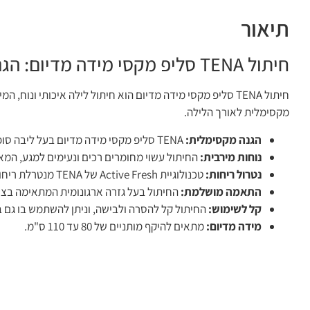
תיאור
חיתול TENA סליפ מקסי מידה מדיום: הגנה מקסימלית ונוחות לאורך הלילה
חיתול TENA סליפ מקסי מידה מדיום הוא חיתול לילה איכותי ו
מקסימלית לאורך הלילה.
הגנה מקסימלית:
TENA סליפ מקסי מידה מדיום בעל ליבה סופגת במיוחד, המבטיחה הגנה מקסימלית מפני דליפות וכתמים לאורך כל הלילה.
נוחות מירבית:
החיתול עשוי מחומרים רכים ונעימים למגע, המא
נטרול ריחות:
טכנולוגיית Active Fresh של TENA מנטרלת ריחות באופן יעיל ושומרת על תחושה רעננה לאורך כל הלילה.
התאמה מושלמת:
החיתול בעל גזרה ארגונומית המתאימה בצור
קל לשימוש:
החיתול קל להסרה ולבישה, וניתן להשתמש בו גם 
מידה מדיום:
מתאים להיקף מותניים של 80 עד 110 ס"מ.