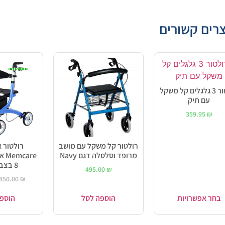
רים קשורים
מבצע!
רולטור 3 גלגלים קל משקל
עם תיק
359.95
₪
רולטור קל משקל עם מושב
רולטור א
מרופד וסלסלה דגם Navy
are
8 בצבע כחול
495.00
₪
850.00
₪
בחר אפשרויות
הוספה לסל
הוספ