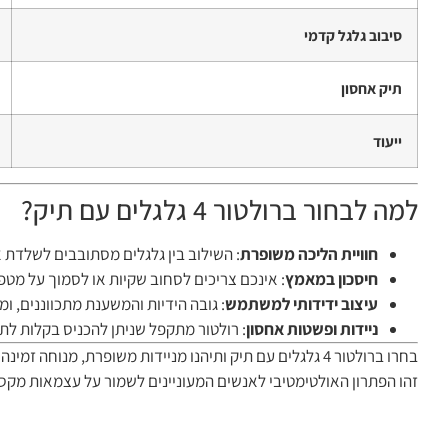
סיבוב גלגל קדמי
תיק אחסון
ייעוד
למה לבחור ברולטור 4 גלגלים עם תיק?
חוויית הליכה משופרת
: השילוב בין גלגלים מסתובבים לשלדת א
חיסכון במאמץ
: אינכם צריכים לסחוב שקיות או לסמוך על מט
עיצוב ידידותי למשתמש
: גובה הידיות והמשענת מתכווננים
ניידות ופשטות אחסון
: רולטור מתקפל שניתן להכניס בקלות לת
בחרו ברולטור 4 גלגלים עם תיק ותיהנו מניידות משופרת, מנוחה זמינה וסידור נוח של כל הפריטים שלכם בכל יציאה מהבית.
זהו הפתרון האולטימטיבי לאנשים המעוניינים לשמור על עצמאות מקסימ