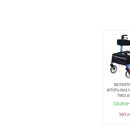
לומיניום
Memc ארבעה גלגלים
725.00
₪
ה לסל