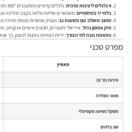
4 גלגלים ליציבות מרבית
: גלגלים קדמיים מסתובבים 360° המאפשרים תמרון קל, בעוד הגלגלים האחוריים מקנים אחיזה בטוחה בקרקע.
בלמי יד בטיחותיים
: מאפשרים שליטה מלאה בקצב ההליכה ועצ
מושב משולב עם משענת גב
: מעניק אפשרות מנוחה מהירה ונוח
תיק אחסון גדול
: אידיאלי למוצרים, חפצים אישיים או קניות, ו
התאמת גובה לפי הצורך
: ידיות האחיזה ניתנות לכוונון, כך 
מפרט טכני
מאפיין
מידות (ס״מ)
חומר השלדה
משקל נשיאה מקסימלי
סוג בלמים