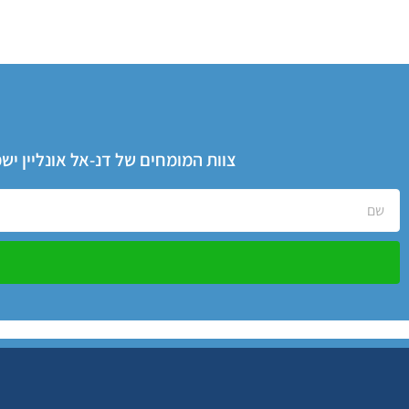
צוות המומחים של דנ-אל אונליין י