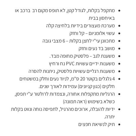
מתקפל בקלות, לגודל קטן, לא תופס מקום רב ברכב או
באיחסון בבית
מערכת מעצורים בידיות בלחיצה קלה
עשוי אלומניום – קל וחזק
מתכוונן עי"י לחצן בקלות – 6 מצבי גובה
מושב בד נעים וחזק
משענת לגב – פלסטיק מחופה מבד.
משענות ידיים עשויות PVC נח ורחיץ
משענות רגליים עשויות פלסטיק, ניתנות להסרה
4 גלגלים בקוטר 20 ס"מ, לניוד נעים וחלק במשטחים
חלקים (כגון קניונים) עמידות לאורך שנים.
הרגליות מתקפלות אחורה, ונצמדות לרולטור ע"י תפסן,
כשלא בשימוש (ראה תמונה)
ידיות להובלה, ארוכים מהרגיל, לתפיסה נוחה ונווט בקלות
יתרה.
תיק לנשיאת חפצים