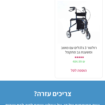
רולטור 3 גלגלים עם מושב
ומשענת גב מתקפל
דורג
484.99
₪
5.00
מתוך 5
הוספה לסל
צריכים עזרה?