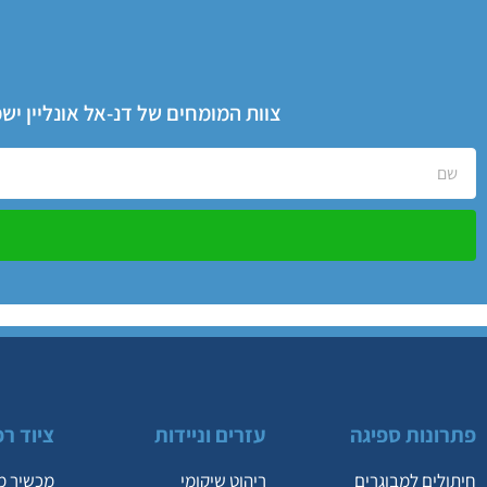
צוות המומחים של דנ-אל אונליין י
פתרונות ספיגה
עזרים וניידות
ציוד רפ
חיתולים למבוגרים
ריהוט שיקומי
מכשיר מ