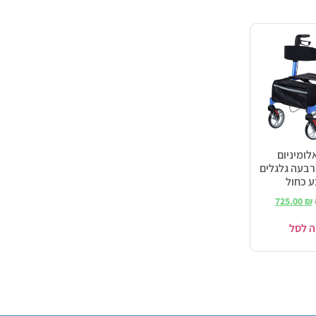
לומיניום
Memc ארבעה גלגלים
725.00
₪
ה לסל