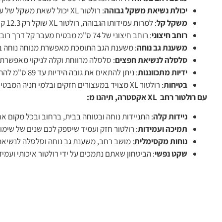
יכולת נשיאת משקל גבוהה
: רולטור XL יכול לשאת משקל של עד 200 ק"ג, מה שהופך אותו למתאים גם לאנשים כבדי משקל.
משקל קל
: למרות עמידותו הגבוהה, רולטור XL שוקל רק 12.3 ק"ג, עשוי מאלומיניום חזק וקליל.
רוחב חיצוני
: רוחב חיצוני של 74 ס"מ מבטיח מעבר קל דרך רוב הדלתות, אך חשוב לוודא התאמה לפני הרכישה.
משענת גב נוחה
: משענת הגב התומכת מאפשרת מנוחה נוחה בז
סלסלה לנשיאת חפצים
: סלסלה מרווחת וקלה לניקוי מאפשרת א
ידיות מתכווננות
: ניתן להתאים את גובה הידיות עד 89 ס"מ להתאמה אישית מושלמת.
בטיחות
: רולטור XL מצויד במעצורים חזקים ובלמי חניה המבטיחים בטיחות מרבית בעת השימוש.
עם רולטור רחב
XL
אקסטרה, תיהנו מ:
ניידות קלה
: התניידות נוחה ובטוחה בבית, ברחוב ובכל מקום אח
תמיכה ועמידות
: רולטור חזק ועמיד שיספק לכם שנים של שימוש
נוחות מקסימלית
: מושב רחב, משענת גב נוחה וסלסלה לנשיאת 
שקט נפשי
: הביטחון שאתם נתמכים על ידי רולטור איכותי וע