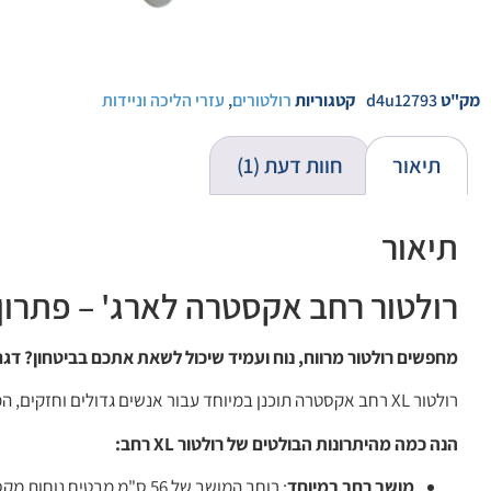
מק"ט
d4u12793
קטגוריות
רולטורים
,
עזרי הליכה וניידות
תיאור
חוות דעת (1)
תיאור
רולטור רחב אקסטרה לארג' – פתרון
מחפשים רולטור מרווח, נוח ועמיד שיכול לשאת אתכם בביטחון? דגם XL החדש שלנו הוא בדיוק מה שאתם צריכי
רולטור XL רחב אקסטרה תוכנן במיוחד עבור אנשים גדולים וחזקים, המציעים שילוב מושלם של נוחות, תמיכה ועמידות.
הנה כמה מהיתרונות הבולטים של רולטור XL רחב:
מושב רחב במיוחד
: רוחב המושב של 56 ס"מ מבטיח נוחות מקסימלית לאנשים שזקוקים למרחב נוסף.