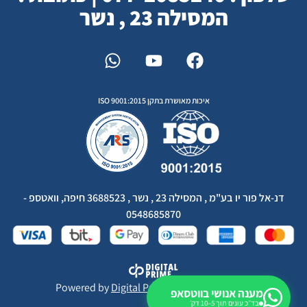
המסילה 23 , נשר
איכות מאושרת בתקן ISO 9001:2015
דנ-אל פור יו בע"מ , המסילה 23 , נשר , 3688523 חיפה, וואטספ -
0548685870
Powered by
Digital Prime
Monetization LTD
מענה אנושי בווטסאפ
בד״כ עונים תוך 5–10 דק׳