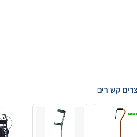
רים קשורים
בצע!