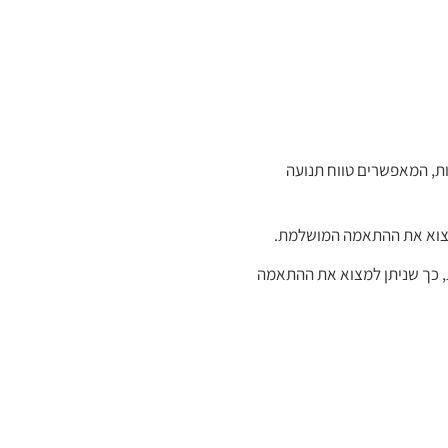
פתרון יעיל ומאובטח לאנשים הסובלים מחוסר יציבות וקשיי הליכה. הליכון בעל גלגלים קדמיים המסתובבים 360 מעלות, המאפשרים טווח תנועה
מצוא את ההתאמה המושלמת.
, כך שניתן למצוא את ההתאמה