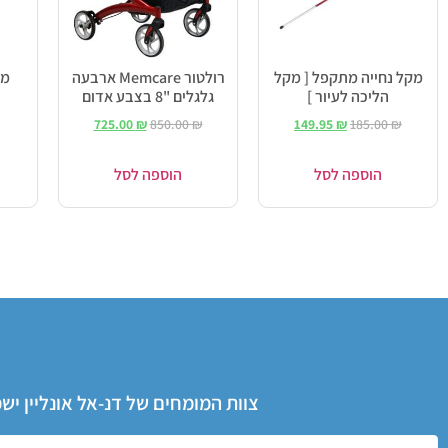
מקל נחייה מתקפל [ מקל
רולטור Memcare ארבעה
מקל
הליכה לעיור ]
גלגלים "8 בצבע אדום
725.00
₪
850.00
₪
149.95
₪
185.00
₪
הוספה לסל
הוספה לסל
צוות המומחים של דנ-אל אונליין י