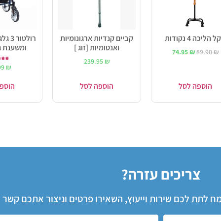
 הליכה 4 נקודות
קביים קנדיות ארגונומיות
רולטו
ואנטומיות [זוג ]
ומשענת 
74.95
₪
89.90
₪
239.95
₪
ד
99
₪
0
מתו
הוספה לסל
הוספה לסל
הוספ
צריכים עזרה?
שמח לתת לכם שירות וייעוץ, השאירו פרטים וניצור אתכם קשר