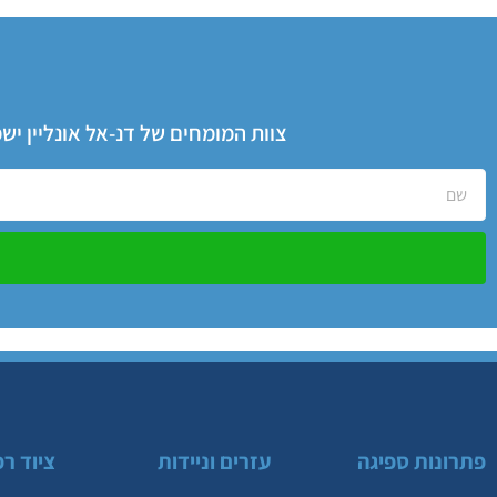
צוות המומחים של דנ-אל אונליין י
פתרונות ספיגה
עזרים וניידות
ציוד רפ