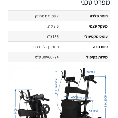
מפרט טכני
חומר שלדה
אלומיניום מחוזק
משקל עצמי
8.6 ק"ג
עומס מקסימלי
136 ק"ג
טווח גובה
מתכוונן – 6 דרגות
מידות בקיפול
74×60×30 ס"מ