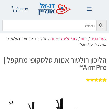
0.00
₪
עמוד הבית
/
חנות
/
עזרי הליכה וניידות
/ הליכון רולטור אמות טלסקופי
מתקפל | ArmPro™
הליכון רולטור אמות טלסקופי מתקפל |
ArmPro™
1
מדורג
5.00
מתוך 5
מבוסס על
דירוגים של
לקוחות