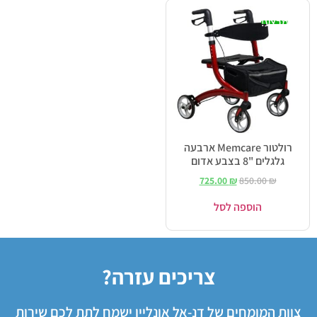
מבצע!
רולטור Memcare ארבעה
גלגלים "8 בצבע אדום
725.00
₪
850.00
₪
הוספה לסל
צריכים עזרה?
צוות המומחים של דנ-אל אונליין ישמח לתת לכם שירות