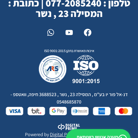
טלפון : 077-2085240 | כתובת :
המסילה 23 , נשר
איכות מאושרת בתקן ISO 9001:2015
דנ-אל פור יו בע"מ , המסילה 23 , נשר , 3688523 חיפה, וואטספ -
0548685870
Powered by
Digital Prime
Monetization LTD
מענה אנושי בווטסאפ