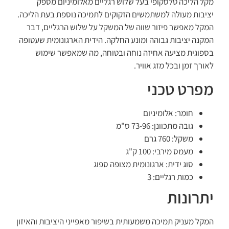
מקל הליכה טלסקופי בעל שלוש רגליים מאלומיניום מספק
יציבות מעולה למשתמשים הזקוקים לתמיכה נוספת בעת הליכה.
המקל מאפשר פיזור שווה של המשקל על שלוש הרגליים, דבר
המקנה יציבות גבוהה ומונע החלקה. הידית הארגונומית שעטופה
בספוגית מציעה אחיזה נוחה ובטוחה, מה שמאפשר שימוש
לאורך זמן ובכל מזג אוויר.
מפרט טכני
חומר: אלומיניום
גובה מתכוונן: 73-96 ס"מ
משקל: 760 גרם
מעמס מירבי: 100 ק"ג
סוג ידית: ארגונומית מצופה ספוג
כמות רגליים: 3
יתרונות
המקל מעניק תמיכה משמעותית בשיפור מאפייני היציבות והאיזון