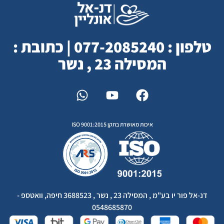
טלפון : 077-2085240 | כתובת :
המסילה 23 , נשר
איכות מאושרת בתקן ISO 9001:2015
דנ-אל פור יו בע"מ , המסילה 23 , נשר , 3688523 חיפה, וואטספ -
0548685870