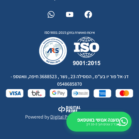
איכות מאושרת בתקן ISO 9001:2015
דנ-אל פור יו בע"מ , המסילה 23 , נשר , 3688523 חיפה, וואטספ -
0548685870
Powered by
Digital Prime
Monetization LTD
מענה אנושי בווטסאפ
בד״כ עונים תוך 5–10 דק׳