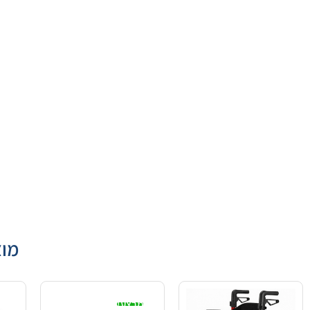
מוצ
מבצע!