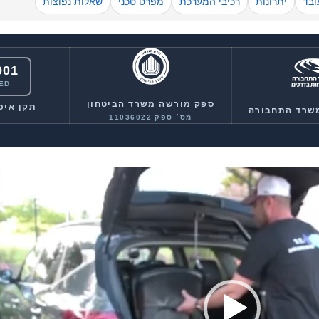
ובד
יתרונות
רכיבי המערכת
מפרט טכני
שאלות נפוצות
001
IED
ספק מורשה משרד הביטחון
תקן איכ
משרד התחבורה
מס׳ ספק 11036022