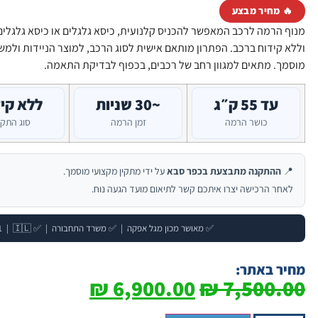
🔥 מחיר מבצע
מנוף הרמה לרכב המאפשר להכניס קלנועית, כיסא גלגלים או כיסא גלגלי
וללא קידוח ברכב. הפתרון מותאם אישית לסוג הרכב, למוצר הניידות ולמשת
מוסמך. מתאים למגוון רחב של רכבים, בכפוף לבדיקת התאמה.
עד 55 ק״ג
~30 שניות
ללא קי
כושר הרמה
זמן הרמה
סוג התק
📍
ההתקנה מתבצעת בכפר סבא
על ידי מתקין מקצועי מוסמך.
לאחר הרכישה יצרו איתכם קשר לתיאום מועד הגעה נוח.
✅ מאושר מכון מגל אפקה | ✅ משרד התחבורה | ✅ ISO 9001 | 🇮🇱 ייצור ישראלי
מחיר באתר:
₪
6,900.00
₪
7,500.00