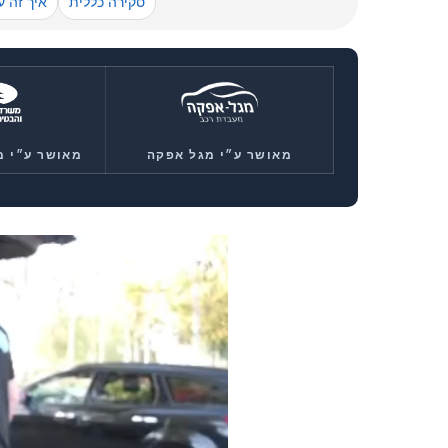
סקירה כללית
איך זה ע
מאושר ע״י מגל אפקה
מאושר ע״י 
נגן
וידאו