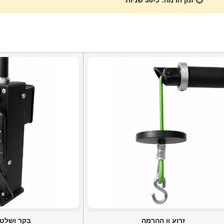
⏱️ זמן הרמה: כ-30 שניות
זרוע וו ההרמה
בקר ושלט