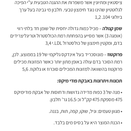
ציסטאין ומתיונין אשר משפרות את ההגנה הטבעית ע”י הפיכה
לגלוטטיון שהינו נוגד חימצון טבעי. חלבון מי גבינה בעל ערך
ביולוגי 104. 1,2
שמן קנולה
– מכיל כמות גדולה יחסית של שומן חד בלתי רווי
(אומגה 3) אשר מסייע בהפחתת רמת הכולסטרול וטריגליצרידים
בדם, ומקטין חימצון של כולסטרול LDL.י 3,4
פרוקטוז
– מונוסכריד בעל אינדקס גליקמי של 19 בממוצע. לכן,
רמת הסוכר בדם עולה באופן מתון יותר כאשר המזונות מכילים
פרוקטוז בהשוואה למזונות המכילים סוכרוז או גלוקוז. 5,6
תכונות ויתרונות באבקת פודי מיקס:
• מנה של 3 כפות מדידה גדושות ודחוסות של אבקת פודימיקס
475 מספקת 475 קק”ל וכ-16.5 גר’ חלבון.
• מגוון טעמים: וניל, שוקו, קפה, תות, בננה.
• הכנת המוצר היא על בסיס מים בלבד.