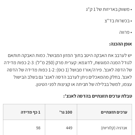
• משווק באריזות של 1 ק"ג
• בכשרות בד"צ
• פרווה
אופן ההכנה:
יש לערבב את האבקה היטב בתוך המזון המבושל. כמות האבקה תותאם
לגודל המנה המוגשת, לדוגמא: קערית מרק (250 מ"ל): 2-3 כפות מדידה
של הדסה לאנצ'. פירה/אורז מבושל (1 כוס): 1-2 כפות מדידה של הדסה
לאנצ'. בחלק מהמאכלים ניתן לערבב הדסה לאנצ' גם בשלב הבישול
עצמו, למשל בבלילה של חביתה או קציצות לפני הטיגון.
טבלת ערכים תזונתיים בהדסה לאנצ':
ערכים תזונתיים
100 גר'
1 כף מדידה
אנרגיה (קלוריות)
449
98