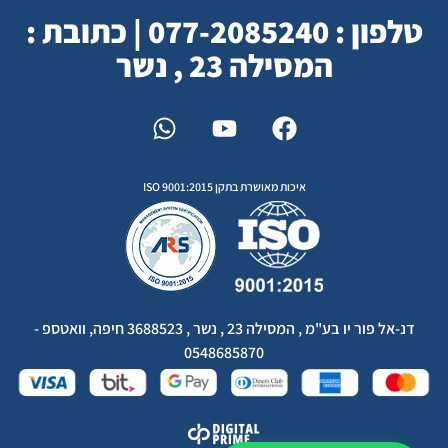
טלפון : 077-2085240 | כתובת :
המסילה 23 , נשר
איכות מאושרת בתקן ISO 9001:2015
דנ-אל פור יו בע"מ , המסילה 23 , נשר , 3688523 חיפה, וואטספ -
0548685870