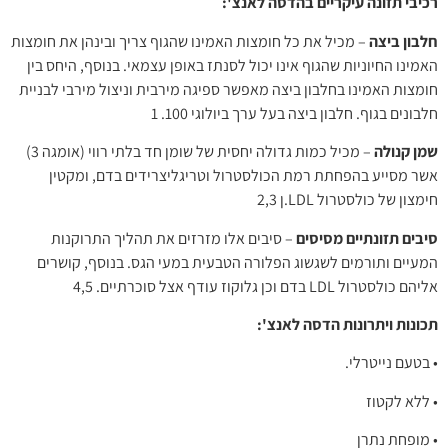
רכיבי תזונה עיקריים בהדסה לאנצ':
חלבון ביצה
– מכיל את כל חומצות האמינו שהגוף צריך ובינהן את חומצות
האמינו החיוניות שהגוף אינו יכול לסנתז באופן עצמאי. בנוסף, היחס בין
חומצות האמינו בחלבון ביצה מאפשר ספיגה מירבית וניצול מירבי לבניית
חלבונים בגוף. חלבון ביצה בעל ערך ביולוגי 100. 1
שמן קנולה
– מכיל כמות גדולה יחסית של שומן חד בלתי רווי (אומגה 3)
אשר מסייע בהפחתת רמת הכולסטרול וטריגליצרידים בדם, ומקטין
חימצון של כולסטרול LDL.ן 2,3
סיבים תזונתיים מסיסים
– סיבים אלו מזרזים את תהליך התרוקנות
המעיים ותורמים לשגשוג הפלורה הטבעית במעי הגס. בנוסף, קושרים
אליהם כולסטרול LDL בדם וכן גלוקוז עודף אצל סוכרתיים. 4,5
תכונות ויתרונות הדסה לאנצ':
• בטעם נייטרלי.
• ללא לקטוז
• מופחת נתרן