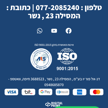
טלפון : 077-2085240 | כתובת :
המסילה 23 , נשר
איכות מאושרת בתקן ISO 9001:2015
דנ-אל פור יו בע"מ , המסילה 23 , נשר , 3688523 חיפה, וואטספ -
0548685870