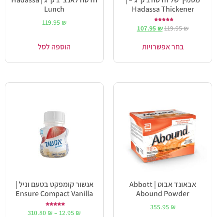
Lunch
Hadassa Thickener
119.95
₪
דורג
107.95
₪
119.95
₪
5.00
מתוך 5
בחר אפשרויות
הוספה לסל
אבאונד אבוט | Abbott
אנשור קומפקט בטעם וניל |
Ensure Compact Vanilla
Abound Powder
355.95
₪
דורג
310.80
₪
–
12.95
₪
5.00