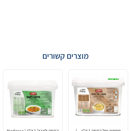
מוצרים קשורים
מבצע!
מסמיך של הדסה 1 ק”ג – |
הדסה לאנצ' 1 ק"ג | Hadassa