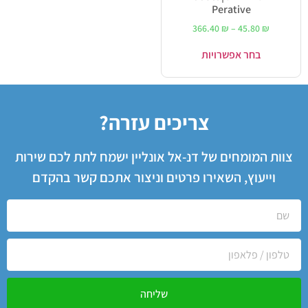
Perative
366.40
₪
–
45.80
₪
בחר אפשרויות
צריכים עזרה?
צוות המומחים של דנ-אל אונליין ישמח לתת לכם שירות
וייעוץ, השאירו פרטים וניצור אתכם קשר בהקדם
שליחה