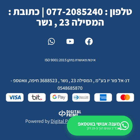
טלפון : 077-2085240 | כתובת :
המסילה 23 , נשר
איכות מאושרת בתקן ISO 9001:2015
דנ-אל פור יו בע"מ , המסילה 23 , נשר , 3688523 חיפה, וואטספ -
0548685870
Powered by
Digital Prime
Monetization LTD
מענה אנושי בווטסאפ
בד״כ עונים תוך 5–10 דק׳