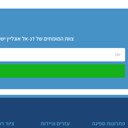
צוות המומחים של דנ-אל אונליין י
פתרונות ספיגה
עזרים וניידות
ציוד רפ