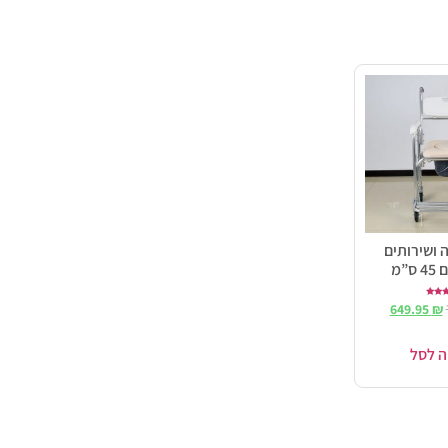
 ושירותים
ס”מ
ורג
649.95
₪
5.0
ך 5
ה לסל