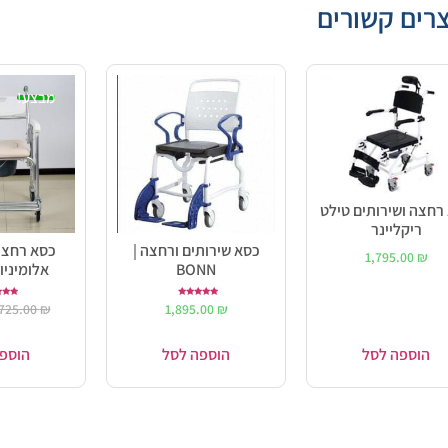
רים קשורים
מבצע!
רחצה ושירותים טילט
ריקליינר
כסא שירותים ורחצה |
כסא רחצה
1,795.00
₪
BONN
אלומיניום 45 
דורג
ד
725.00
₪
1,895.00
₪
0
5.00
מתוך 5
מתו
הוספה לסל
הוספה לסל
הוספ