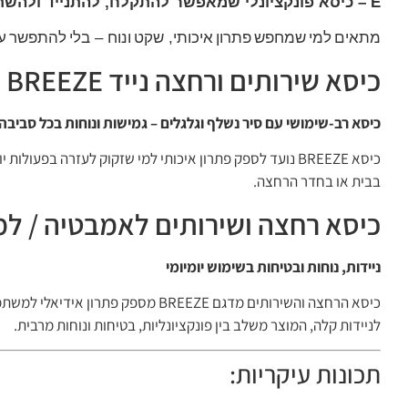
E – כיסא פונקציונלי שמאפשר להתקלח, להתנייד ולהשתמש בשירותים בנוחות ובביטחון.
מתאים
למי
שמחפש
פתרון
איכותי
,
שקט
ונוח
–
בלי
להתפשר
ע
כיסא שירותים ורחצה נייד BREEZE
כיסא רב-שימושי עם סיר נשלף וגלגלים – גמישות ונוחות בכל סביבה
כיסא BREEZE נועד לספק פתרון איכותי למי שזקוק לעזרה בפ
בבית או בחדר הרחצה.
כיסא רחצה ושירותים לאמבטיה / למקלחת – דגם eze
ניידות, נוחות ובטיחות בשימוש יומיומי
כיסא הרחצה והשירותים מדגם BREEZE
לניידות קלה, המוצר משלב בין פונקציונליות, בטיחות ונוחות מרבית.
תכונות עיקריות: